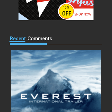
Lorem ipsum dolor sit amet, at
vocibus detracto...
Acme
0
I, Robot
Lorem ipsum dolor sit amet, at
Recent
Comments
vocibus detracto...
Acme
0
Suicide Squad
Lorem ipsum dolor sit amet, at
vocibus detracto...