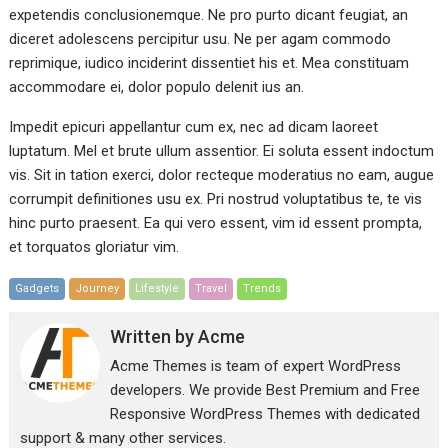
expetendis conclusionemque. Ne pro purto dicant feugiat, an
diceret adolescens percipitur usu. Ne per agam commodo
reprimique, iudico inciderint dissentiet his et. Mea constituam
accommodare ei, dolor populo delenit ius an.
Impedit epicuri appellantur cum ex, nec ad dicam laoreet
luptatum. Mel et brute ullum assentior. Ei soluta essent indoctum
vis. Sit in tation exerci, dolor recteque moderatius no eam, augue
corrumpit definitiones usu ex. Pri nostrud voluptatibus te, te vis
hinc purto praesent. Ea qui vero essent, vim id essent prompta,
et torquatos gloriatur vim.
Gadgets
Journey
Lifestyle
Travel
Trends
Written by
Acme
Acme Themes is team of expert WordPress
developers. We provide Best Premium and Free
Responsive WordPress Themes with dedicated
support & many other services.