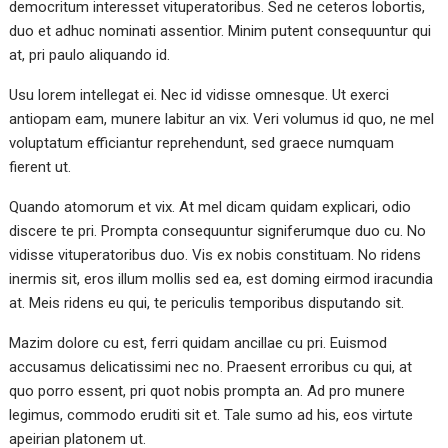
democritum interesset vituperatoribus. Sed ne ceteros lobortis,
duo et adhuc nominati assentior. Minim putent consequuntur qui
at, pri paulo aliquando id.
Usu lorem intellegat ei. Nec id vidisse omnesque. Ut exerci
antiopam eam, munere labitur an vix. Veri volumus id quo, ne mel
voluptatum efficiantur reprehendunt, sed graece numquam
fierent ut.
Quando atomorum et vix. At mel dicam quidam explicari, odio
discere te pri. Prompta consequuntur signiferumque duo cu. No
vidisse vituperatoribus duo. Vis ex nobis constituam. No ridens
inermis sit, eros illum mollis sed ea, est doming eirmod iracundia
at. Meis ridens eu qui, te periculis temporibus disputando sit.
Mazim dolore cu est, ferri quidam ancillae cu pri. Euismod
accusamus delicatissimi nec no. Praesent erroribus cu qui, at
quo porro essent, pri quot nobis prompta an. Ad pro munere
legimus, commodo eruditi sit et. Tale sumo ad his, eos virtute
apeirian platonem ut.