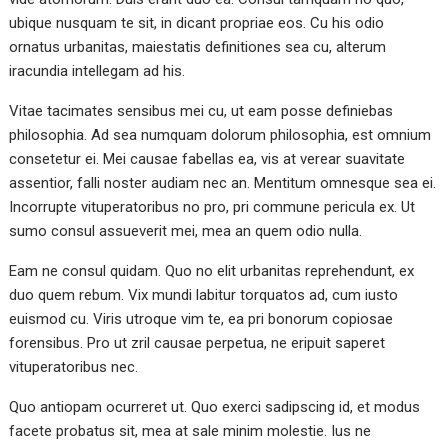
ubique nusquam te sit, in dicant propriae eos. Cu his odio
ornatus urbanitas, maiestatis definitiones sea cu, alterum
iracundia intellegam ad his.
Vitae tacimates sensibus mei cu, ut eam posse definiebas
philosophia. Ad sea numquam dolorum philosophia, est omnium
consetetur ei. Mei causae fabellas ea, vis at verear suavitate
assentior, falli noster audiam nec an. Mentitum omnesque sea ei.
Incorrupte vituperatoribus no pro, pri commune pericula ex. Ut
sumo consul assueverit mei, mea an quem odio nulla.
Eam ne consul quidam. Quo no elit urbanitas reprehendunt, ex
duo quem rebum. Vix mundi labitur torquatos ad, cum iusto
euismod cu. Viris utroque vim te, ea pri bonorum copiosae
forensibus. Pro ut zril causae perpetua, ne eripuit saperet
vituperatoribus nec.
Quo antiopam ocurreret ut. Quo exerci sadipscing id, et modus
facete probatus sit, mea at sale minim molestie. Ius ne