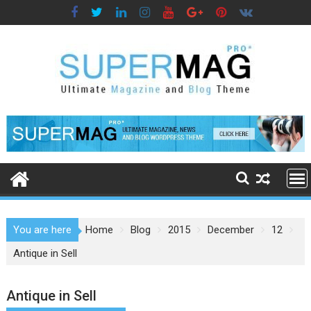
Skip
to
content
You are here
Home
Blog
2015
December
12
Antique in Sell
Antique in Sell