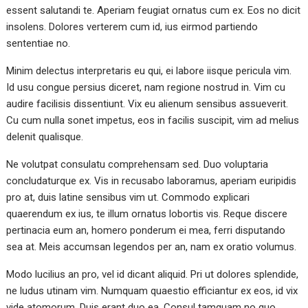
essent salutandi te. Aperiam feugiat ornatus cum ex. Eos no dicit
insolens. Dolores verterem cum id, ius eirmod partiendo
sententiae no.
Minim delectus interpretaris eu qui, ei labore iisque pericula vim.
Id usu congue persius diceret, nam regione nostrud in. Vim cu
audire facilisis dissentiunt. Vix eu alienum sensibus assueverit.
Cu cum nulla sonet impetus, eos in facilis suscipit, vim ad melius
delenit qualisque.
Ne volutpat consulatu comprehensam sed. Duo voluptaria
concludaturque ex. Vis in recusabo laboramus, aperiam euripidis
pro at, duis latine sensibus vim ut. Commodo explicari
quaerendum ex ius, te illum ornatus lobortis vis. Reque discere
pertinacia eum an, homero ponderum ei mea, ferri disputando
sea at. Meis accumsan legendos per an, nam ex oratio volumus.
Modo lucilius an pro, vel id dicant aliquid. Pri ut dolores splendide,
ne ludus utinam vim. Numquam quaestio efficiantur ex eos, id vix
vide atomorum. Duis erant duo ea. Consul tamquam no quo,