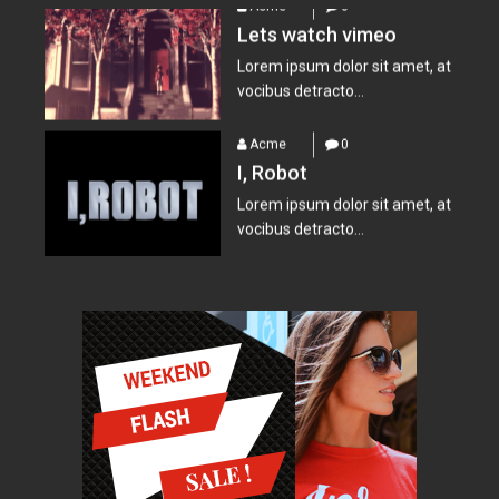
Acme
0
I, Robot
Lorem ipsum dolor sit amet, at
vocibus detracto...
Acme
0
Suicide Squad
Lorem ipsum dolor sit amet, at
vocibus detracto...
Acme
0
Everest – Movie Trailer
Lorem ipsum dolor sit amet, at
vocibus detracto...
Acme
0
Lets watch vimeo