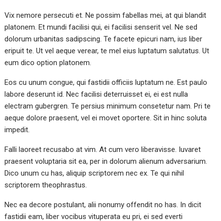
Vix nemore persecuti et. Ne possim fabellas mei, at qui blandit
platonem. Et mundi facilisi qui, ei facilisi senserit vel. Ne sed
dolorum urbanitas sadipscing. Te facete epicuri nam, ius liber
eripuit te. Ut vel aeque verear, te mel eius luptatum salutatus. Ut
eum dico option platonem.
Eos cu unum congue, qui fastidii officiis luptatum ne. Est paulo
labore deserunt id. Nec facilisi deterruisset ei, ei est nulla
electram gubergren. Te persius minimum consetetur nam. Pri te
aeque dolore praesent, vel ei movet oportere. Sit in hinc soluta
impedit.
Falli laoreet recusabo at vim. At cum vero liberavisse. Iuvaret
praesent voluptaria sit ea, per in dolorum alienum adversarium.
Dico unum cu has, aliquip scriptorem nec ex. Te qui nihil
scriptorem theophrastus.
Nec ea decore postulant, alii nonumy offendit no has. In dicit
fastidii eam, liber vocibus vituperata eu pri, ei sed everti