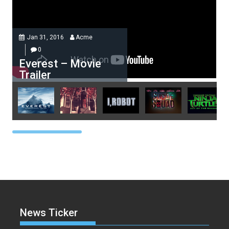
Jan 31, 2016
Acme
0
Everest – Movie
Trailer
Acme
0
Everest – Movie Trailer
Lorem ipsum dolor sit amet, at
vocibus detracto...
Acme
0
Lets watch vimeo
News Ticker
Lorem ipsum dolor sit amet, at
vocibus detracto...