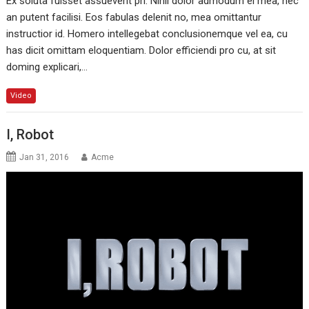
Ex soluta fuisset assueverit pri. Nihil dolor admodum ei mea, nec
an putent facilisi. Eos fabulas delenit no, mea omittantur
instructior id. Homero intellegebat conclusionemque vel ea, cu
has dicit omittam eloquentiam. Dolor efficiendi pro cu, at sit
doming explicari,…
Video
I, Robot
Jan 31, 2016
Acme