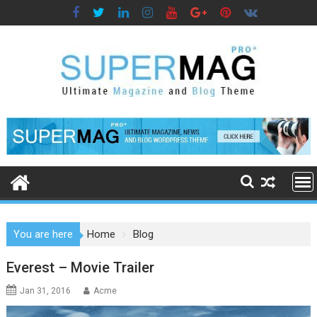
Skip
to
content
You are here
Home
Blog
Blog
Everest – Movie Trailer
Jan 31, 2016
Acme