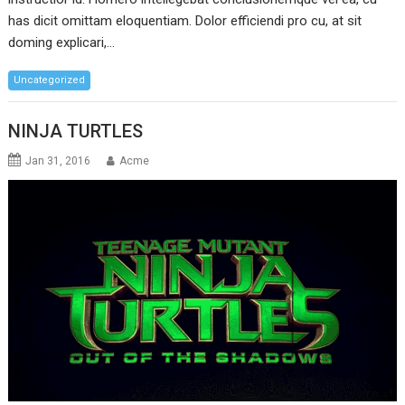
has dicit omittam eloquentiam. Dolor efficiendi pro cu, at sit
doming explicari,…
Uncategorized
NINJA TURTLES
Jan 31, 2016
Acme