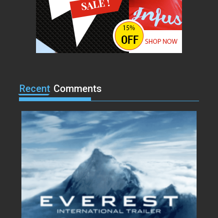
Acme
0
Lets watch vimeo
Lorem ipsum dolor sit amet, at
vocibus detracto...
Acme
0
I, Robot
Recent
Comments
Lorem ipsum dolor sit amet, at
vocibus detracto...
Acme
0
Suicide Squad
Lorem ipsum dolor sit amet, at
vocibus detracto...