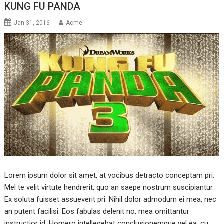
KUNG FU PANDA
Jan 31, 2016
Acme
Lorem ipsum dolor sit amet, at vocibus detracto conceptam pri.
Mel te velit virtute hendrerit, quo an saepe nostrum suscipiantur.
Ex soluta fuisset assueverit pri. Nihil dolor admodum ei mea, nec
an putent facilisi. Eos fabulas delenit no, mea omittantur
instructior id. Homero intellegebat conclusionemque vel ea, cu