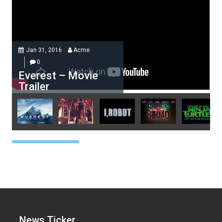
Jan 31, 2016
Acme
0
Everest – Movie
Trailer
Acme
0
Everest – Movie Trailer
Lorem ipsum dolor sit amet, at
vocibus detracto...
Acme
0
Lets watch vimeo
News Ticker