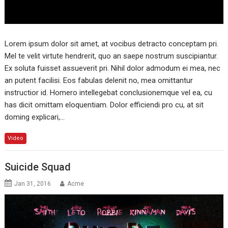
Lorem ipsum dolor sit amet, at vocibus detracto conceptam pri.
Mel te velit virtute hendrerit, quo an saepe nostrum suscipiantur.
Ex soluta fuisset assueverit pri. Nihil dolor admodum ei mea, nec
an putent facilisi. Eos fabulas delenit no, mea omittantur
instructior id. Homero intellegebat conclusionemque vel ea, cu
has dicit omittam eloquentiam. Dolor efficiendi pro cu, at sit
doming explicari,…
Video
Suicide Squad
Jan 31, 2016
Acme