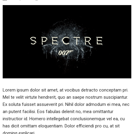
Lorem ipsum dolor sit amet, at vocibus detracto conceptam pri.
Mel te velit virtute hendrerit, quo an saepe nostrum suscipiantur.
Ex soluta fuisset assueverit pri. Nihil dolor admodum ei mea, nec
an putent facilisi. Eos fabulas delenit no, mea omittantur
instructior id. Homero intellegebat conclusionemque vel ea, cu
has dicit omittam eloquentiam. Dolor efficiendi pro cu, at sit
doming explicari,…