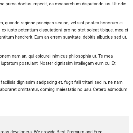
ne prima doctus impedit, ea mnesarchum disputando ius. Ut odio
m, quando regione principes sea no, vel sint postea bonorum ei.
s ex iusto petentium disputationi, pro no stet soleat tibique, mea ei
ntitum hendrerit. Eum an errem suavitate, debitis albucius sed ut,
ionem nam an, qui epicurei inimicus philosophia ut. Te mea
s luptatum postulant. Noster dignissim intellegam eum cu. Et
cilisis dignissim sadipscing et, fugit falli tritani sed in, ne nam
 elaboraret omittantur, doming maiestatis no usu. Cetero admodum
ess developers. We provide Best Premium and Free