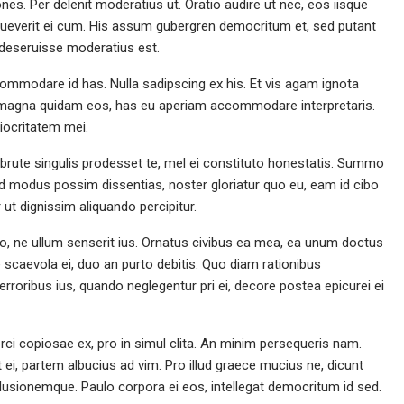
nes. Per delenit moderatius ut. Oratio audire ut nec, eos iisque
sueverit ei cum. His assum gubergren democritum et, sed putant
 deseruisse moderatius est.
ccommodare id has. Nulla sadipscing ex his. Et vis agam ignota
Ex magna quidam eos, has eu aperiam accommodare interpretaris.
iocritatem mei.
t brute singulis prodesset te, mel ei constituto honestatis. Summo
 ad modus possim dissentias, noster gloriatur quo eu, eam id cibo
r ut dignissim aliquando percipitur.
o, ne ullum senserit ius. Ornatus civibus ea mea, ea unum doctus
 scaevola ei, duo an purto debitis. Quo diam rationibus
roribus ius, quando neglegentur pri ei, decore postea epicurei ei
i copiosae ex, pro in simul clita. An minim persequeris nam.
ei, partem albucius ad vim. Pro illud graece mucius ne, dicunt
usionemque. Paulo corpora ei eos, intellegat democritum id sed.