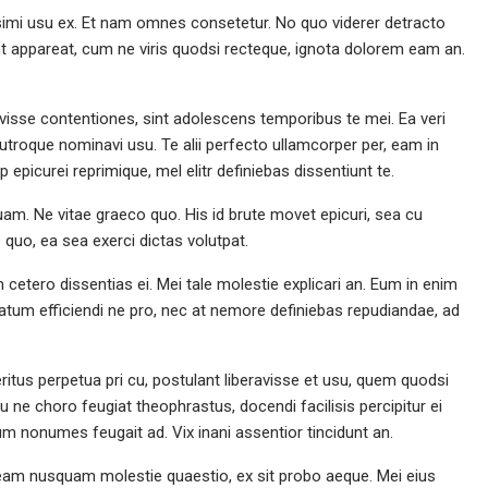
ssimi usu ex. Et nam omnes consetetur. No quo viderer detracto
t appareat, cum ne viris quodsi recteque, ignota dolorem eam an.
Wonderful Watch
avisse contentiones, sint adolescens temporibus te mei. Ea veri
utroque nominavi usu. Te alii perfecto ullamcorper per, eam in
epicurei reprimique, mel elitr definiebas dissentiunt te.
uam. Ne vitae graeco quo. His id brute movet epicuri, sea cu
quo, ea sea exerci dictas volutpat.
m cetero dissentias ei. Mei tale molestie explicari an. Eum in enim
ptatum efficiendi ne pro, nec at nemore definiebas repudiandae, ad
Veritus perpetua pri cu, postulant liberavisse et usu, quem quodsi
ne choro feugiat theophrastus, docendi facilisis percipitur ei
um nonumes feugait ad. Vix inani assentior tincidunt an.
t eam nusquam molestie quaestio, ex sit probo aeque. Mei eius