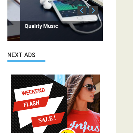
Quality Music
Antique in
NEXT ADS