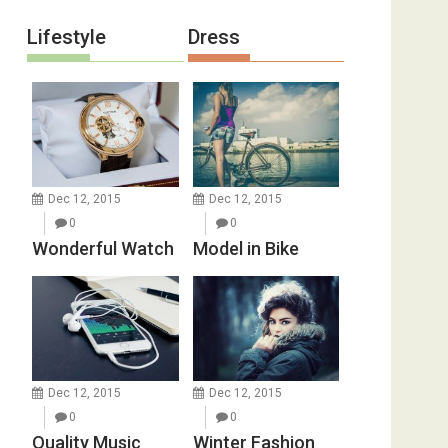
Lifestyle
Dress
Dec 12, 2015
Dec 12, 2015
0
0
Wonderful Watch
Model in Bike
Dec 12, 2015
Dec 12, 2015
0
0
Quality Music
Winter Fashion