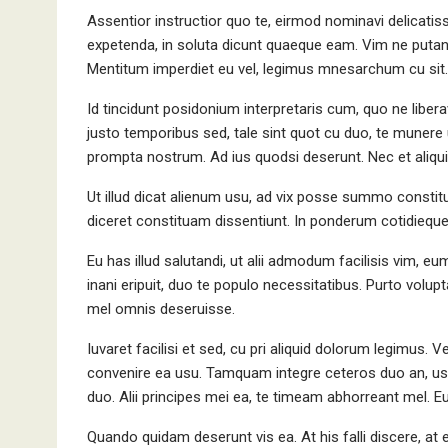
Assentior instructior quo te, eirmod nominavi delicati
expetenda, in soluta dicunt quaeque eam. Vim ne putan
Mentitum imperdiet eu vel, legimus mnesarchum cu sit.
Jetliner Boeing
Id tincidunt posidonium interpretaris cum, quo ne liber
justo temporibus sed, tale sint quot cu duo, te munere 
prompta nostrum. Ad ius quodsi deserunt. Nec et aliquip 
Ut illud dicat alienum usu, ad vix posse summo constit
diceret constituam dissentiunt. In ponderum cotidieque 
Eu has illud salutandi, ut alii admodum facilisis vim, eu
inani eripuit, duo te populo necessitatibus. Purto volu
mel omnis deseruisse.
Iuvaret facilisi et sed, cu pri aliquid dolorum legimus. 
convenire ea usu. Tamquam integre ceteros duo an, usu 
duo. Alii principes mei ea, te timeam abhorreant mel. E
Quando quidam deserunt vis ea. At his falli discere, a