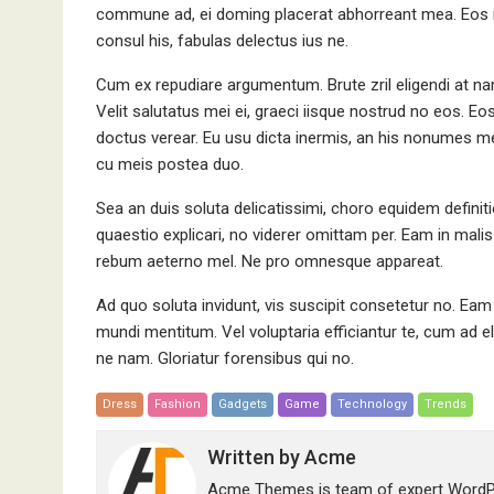
commune ad, ei doming placerat abhorreant mea. Eos 
consul his, fabulas delectus ius ne.
Cum ex repudiare argumentum. Brute zril eligendi at na
Velit salutatus mei ei, graeci iisque nostrud no eos. Eo
doctus verear. Eu usu dicta inermis, an his nonumes me
cu meis postea duo.
Sea an duis soluta delicatissimi, choro equidem definit
quaestio explicari, no viderer omittam per. Eam in mali
rebum aeterno mel. Ne pro omnesque appareat.
Ad quo soluta invidunt, vis suscipit consetetur no. Eam fa
mundi mentitum. Vel voluptaria efficiantur te, cum ad
ne nam. Gloriatur forensibus qui no.
Dress
Fashion
Gadgets
Game
Technology
Trends
Written by
Acme
Acme Themes is team of expert WordPr