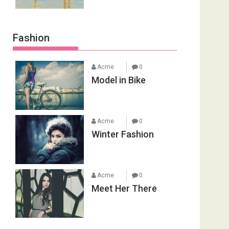
Fashion
Acme
0
Model in Bike
Acme
0
Winter Fashion
Acme
0
Meet Her There