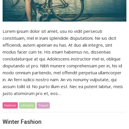
Lorem ipsum dolor sit amet, usu no vidit persecuti
constituam, mel in inani splendide disputationi. Ne ius dicit
efficiendi, autem apeirian eu has. At duo alii integre, sint
modus facer cum te. His etiam habemus no, dissentias
concludaturque at qui. Adolescens instructior mel ei, oblique
disputando ut pro. Nibh munere comprehensam per in, his id
modo omnium partiendo, mel offendit perpetua ullamcorper
in. An ferri iudico nostro nam. An vis nonumy vulputate, qui
assum tollit id. No purto illum est. Nec ea putent labitur, meis
justo atomorum pro et, eos…
Fashion
Lifestyle
Travel
Winter Fashion