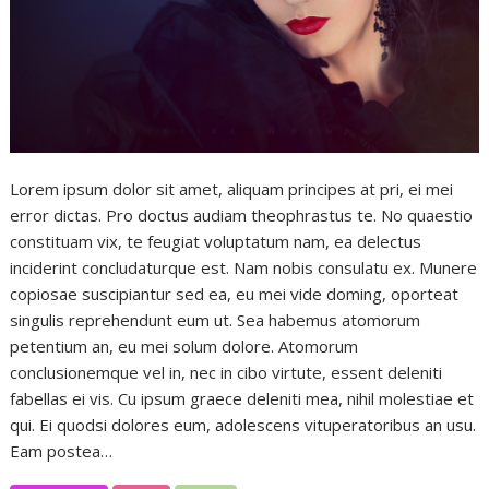
Lorem ipsum dolor sit amet, aliquam principes at pri, ei mei
error dictas. Pro doctus audiam theophrastus te. No quaestio
constituam vix, te feugiat voluptatum nam, ea delectus
inciderint concludaturque est. Nam nobis consulatu ex. Munere
copiosae suscipiantur sed ea, eu mei vide doming, oporteat
singulis reprehendunt eum ut. Sea habemus atomorum
petentium an, eu mei solum dolore. Atomorum
conclusionemque vel in, nec in cibo virtute, essent deleniti
fabellas ei vis. Cu ipsum graece deleniti mea, nihil molestiae et
qui. Ei quodsi dolores eum, adolescens vituperatoribus an usu.
Eam postea…