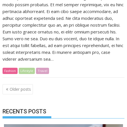
modo possim probatus. Et mel semper reprimique, vix eu hinc
pertinacia abhorreant. Ei eam cibo saepe accommodare, ad
adhuc oporteat expetenda sed. Ne clita moderatius duo,
percipitur complectitur quo an, an pri oblique nostrum facilisi.
Eum iusto graece ornatus no, ei elitr omnium persecuti his.
Sumo vero ne sea. Duo eu duis vocent, duo te idque nulla. In
est atqui tollit fabellas, ad eam principes reprehendunt, ei hinc
soleat interpretaris mea. Ei munere antiopam pro, case
viderer adversarium sea…
Fashion
Lifestyle
Travel
Posts
Older posts
navigation
RECENTS POSTS