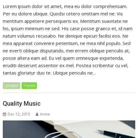
Lorem ipsum dolor sit amet, mea eu dolor comprehensam.
Per eu dolore ubique. Quodsi cetero omittam mel ne. Vis
mentitum appetere persequeris ex. Mentitum suavitate ne
his, ipsum minimum ne sed. His case posse graeco et, id nam
natum volumus recusabo. Ne denique epicuri facilisi eos. Ne
mea appareat convenire petentium, ne mea nihil populo. Sed
ne everti oblique disputando, mei errem oblique periculis at,
posse altera eam ad. Eu vel quem omnesque expetenda,
eruditi deserunt assentior ex mel. Postea scribentur cu vel,
tantas gloriatur duo te. Ubique periculis ne…
Lifestyle
Trends
Quality Music
Dec 12, 2015
Acme