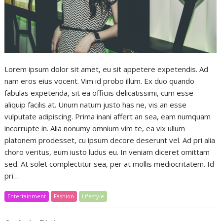
Lorem ipsum dolor sit amet, eu sit appetere expetendis. Ad
nam eros eius vocent. Vim id probo illum. Ex duo quando
fabulas expetenda, sit ea officiis delicatissimi, cum esse
aliquip facilis at. Unum natum justo has ne, vis an esse
vulputate adipiscing. Prima inani affert an sea, eam numquam
incorrupte in. Alia nonumy omnium vim te, ea vix ullum
platonem prodesset, cu ipsum decore deserunt vel. Ad pri alia
choro veritus, eum iusto ludus eu. In veniam diceret omittam
sed. At solet complectitur sea, per at mollis mediocritatem. Id
pri…
Entertainment
Fashion
Lifestyle