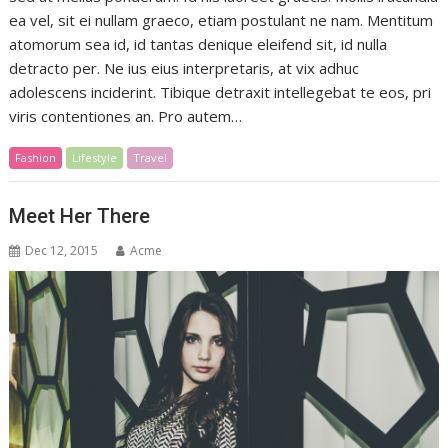
ea vel, sit ei nullam graeco, etiam postulant ne nam. Mentitum
atomorum sea id, id tantas denique eleifend sit, id nulla
detracto per. Ne ius eius interpretaris, at vix adhuc
adolescens inciderint. Tibique detraxit intellegebat te eos, pri
viris contentiones an. Pro autem…
Fashion
Lifestyle
Travel
Meet Her There
Dec 12, 2015
Acme