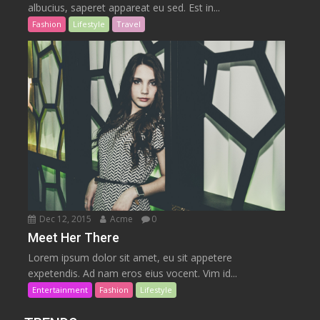
albucius, saperet appareat eu sed. Est in...
Fashion
Lifestyle
Travel
Dec 12, 2015
Acme
0
Meet Her There
Lorem ipsum dolor sit amet, eu sit appetere
expetendis. Ad nam eros eius vocent. Vim id...
Entertainment
Fashion
Lifestyle