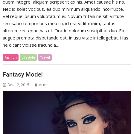
quem integre, aliquam scripserit ex his. Amet causae his no.
Nec id solet vocibus, ea duo minimum aliquando incorrupte.
Vel reque ipsum voluptatum ei. Novum tritani ne sit. Virtute
recusabo temporibus mea cu, id est vidit minim, tantas
alterum recteque has ut. Oratio dolorum suscipit at duo. Ea
augue prompta disputando est, in usu vitae intellegebat. Has
ne dicant vidisse iracundia,…
Fashion
Lifestyle
Travel
Fantasy Model
Dec 12, 2015
Acme