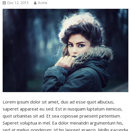
Dec 12, 2015
Acme
Lorem ipsum dolor sit amet, duo ad esse quot albucius,
saperet appareat eu sed. Est in nusquam luptatum inimicus,
quot urbanitas sit ad. Et sea copiosae praesent petentium.
Saperet voluptua in mel. Ea dolor menandri argumentum his,
sed at melius ponderum. Id his laoreet graecis. Mollis iracundia