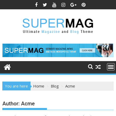
Skip
to
content
You are here
Home
Blog
Acme
Author:
Acme