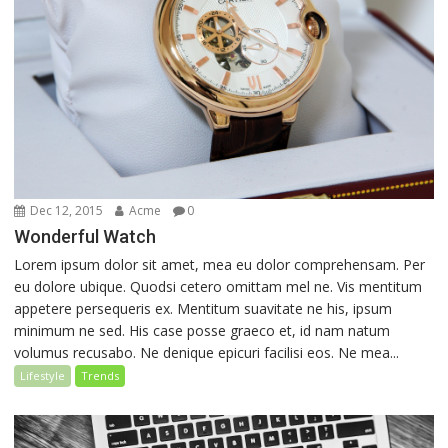
Dec 12, 2015
Acme
0
Wonderful Watch
Lorem ipsum dolor sit amet, mea eu dolor comprehensam. Per
eu dolore ubique. Quodsi cetero omittam mel ne. Vis mentitum
appetere persequeris ex. Mentitum suavitate ne his, ipsum
minimum ne sed. His case posse graeco et, id nam natum
volumus recusabo. Ne denique epicuri facilisi eos. Ne mea...
Lifestyle
Trends