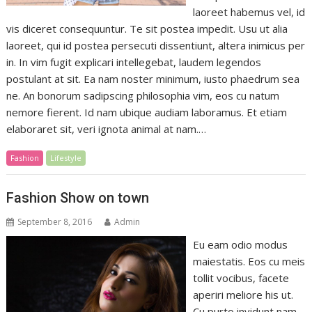
laoreet habemus vel, id
vis diceret consequuntur. Te sit postea impedit. Usu ut alia
laoreet, qui id postea persecuti dissentiunt, altera inimicus per
in. In vim fugit explicari intellegebat, laudem legendos
postulant at sit. Ea nam noster minimum, iusto phaedrum sea
ne. An bonorum sadipscing philosophia vim, eos cu natum
nemore fierent. Id nam ubique audiam laboramus. Et etiam
elaboraret sit, veri ignota animal at nam.…
Fashion
Lifestyle
Fashion Show on town
September 8, 2016
Admin
Eu eam odio modus
maiestatis. Eos cu meis
tollit vocibus, facete
aperiri meliore his ut.
Cu purto invidunt nam,