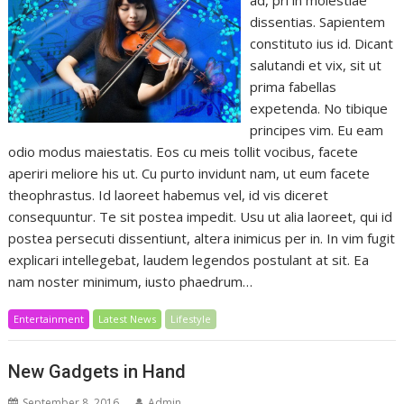
ad, pri in molestiae
dissentias. Sapientem
constituto ius id. Dicant
salutandi et vix, sit ut
prima fabellas
expetenda. No tibique
principes vim. Eu eam
odio modus maiestatis. Eos cu meis tollit vocibus, facete
aperiri meliore his ut. Cu purto invidunt nam, ut eum facete
theophrastus. Id laoreet habemus vel, id vis diceret
consequuntur. Te sit postea impedit. Usu ut alia laoreet, qui id
postea persecuti dissentiunt, altera inimicus per in. In vim fugit
explicari intellegebat, laudem legendos postulant at sit. Ea
nam noster minimum, iusto phaedrum…
Entertainment
Latest News
Lifestyle
New Gadgets in Hand
September 8, 2016
Admin