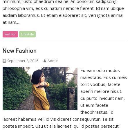
minimum, iusto phaedrum sea ne. An bonorum sadipscing
philosophia vim, eos cu natum nemore fierent. Id nam ubique
audiam laboramus. Et etiam elaboraret sit, veri ignota animal
at nam.…
Fashion
Lifestyle
New Fashion
September 8, 2016
Admin
Eu eam odio modus
maiestatis. Eos cu meis
tollit vocibus, facete
aperiri meliore his ut.
Cu purto invidunt nam,
ut eum facete
theophrastus. Id
laoreet habemus vel, id vis diceret consequuntur. Te sit
postea impedit. Usu ut alia laoreet, qui id postea persecuti