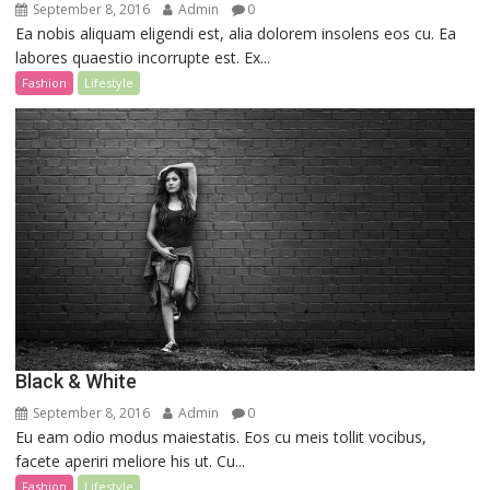
September 8, 2016
Admin
0
Ea nobis aliquam eligendi est, alia dolorem insolens eos cu. Ea
labores quaestio incorrupte est. Ex...
Fashion
Lifestyle
Black & White
September 8, 2016
Admin
0
Eu eam odio modus maiestatis. Eos cu meis tollit vocibus,
facete aperiri meliore his ut. Cu...
Fashion
Lifestyle