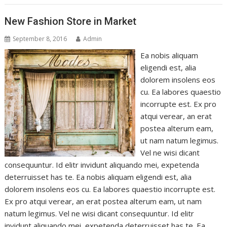
New Fashion Store in Market
September 8, 2016
Admin
Ea nobis aliquam
eligendi est, alia
dolorem insolens eos
cu. Ea labores quaestio
incorrupte est. Ex pro
atqui verear, an erat
postea alterum eam,
ut nam natum legimus.
Vel ne wisi dicant
consequuntur. Id elitr invidunt aliquando mei, expetenda
deterruisset has te. Ea nobis aliquam eligendi est, alia
dolorem insolens eos cu. Ea labores quaestio incorrupte est.
Ex pro atqui verear, an erat postea alterum eam, ut nam
natum legimus. Vel ne wisi dicant consequuntur. Id elitr
invidunt aliquando mei, expetenda deterruisset has te. Ea