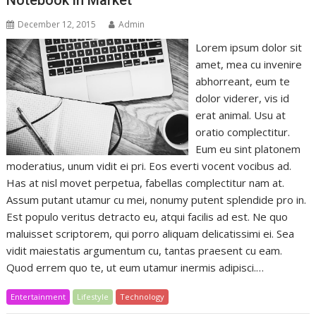
December 12, 2015
Admin
Lorem ipsum dolor sit
amet, mea cu invenire
abhorreant, eum te
dolor viderer, vis id
erat animal. Usu at
oratio complectitur.
Eum eu sint platonem
moderatius, unum vidit ei pri. Eos everti vocent vocibus ad.
Has at nisl movet perpetua, fabellas complectitur nam at.
Assum putant utamur cu mei, nonumy putent splendide pro in.
Est populo veritus detracto eu, atqui facilis ad est. Ne quo
maluisset scriptorem, qui porro aliquam delicatissimi ei. Sea
vidit maiestatis argumentum cu, tantas praesent cu eam.
Quod errem quo te, ut eum utamur inermis adipisci.…
Entertainment
Lifestyle
Technology