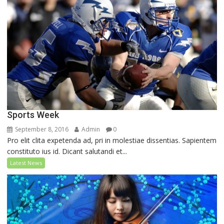
Sports Week
September 8, 2016
Admin
0
Pro elit clita expetenda ad, pri in molestiae dissentias. Sapientem
constituto ius id. Dicant salutandi et...
Latest News