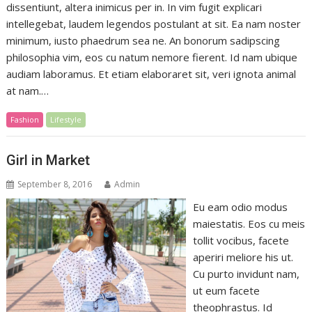
dissentiunt, altera inimicus per in. In vim fugit explicari
intellegebat, laudem legendos postulant at sit. Ea nam noster
minimum, iusto phaedrum sea ne. An bonorum sadipscing
philosophia vim, eos cu natum nemore fierent. Id nam ubique
audiam laboramus. Et etiam elaboraret sit, veri ignota animal
at nam.…
Fashion
Lifestyle
Girl in Market
September 8, 2016
Admin
Eu eam odio modus
maiestatis. Eos cu meis
tollit vocibus, facete
aperiri meliore his ut.
Cu purto invidunt nam,
ut eum facete
theophrastus. Id