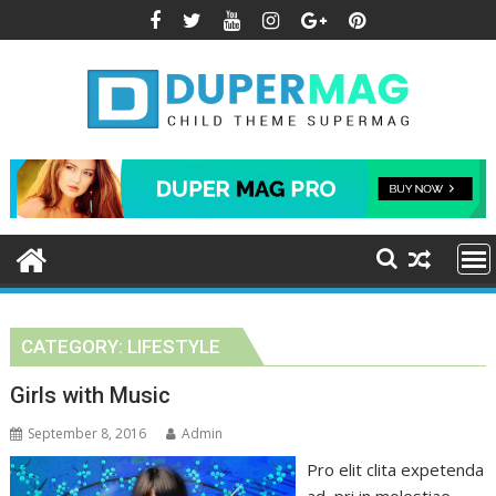
Skip
to
content
CATEGORY:
LIFESTYLE
Girls with Music
September 8, 2016
Admin
Pro elit clita expetenda