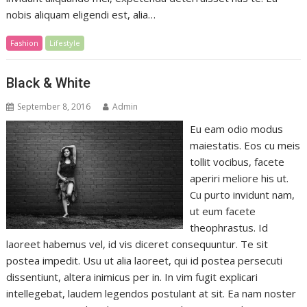
nobis aliquam eligendi est, alia…
Fashion
Lifestyle
Black & White
September 8, 2016
Admin
Eu eam odio modus
maiestatis. Eos cu meis
tollit vocibus, facete
aperiri meliore his ut.
Cu purto invidunt nam,
ut eum facete
theophrastus. Id
laoreet habemus vel, id vis diceret consequuntur. Te sit
postea impedit. Usu ut alia laoreet, qui id postea persecuti
dissentiunt, altera inimicus per in. In vim fugit explicari
intellegebat, laudem legendos postulant at sit. Ea nam noster