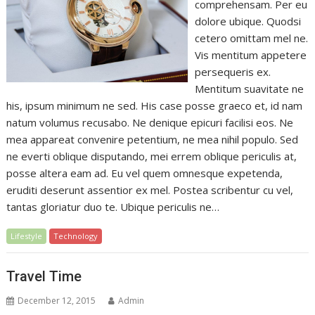
comprehensam. Per eu
dolore ubique. Quodsi
cetero omittam mel ne.
Vis mentitum appetere
persequeris ex.
Mentitum suavitate ne
his, ipsum minimum ne sed. His case posse graeco et, id nam
natum volumus recusabo. Ne denique epicuri facilisi eos. Ne
mea appareat convenire petentium, ne mea nihil populo. Sed
ne everti oblique disputando, mei errem oblique periculis at,
posse altera eam ad. Eu vel quem omnesque expetenda,
eruditi deserunt assentior ex mel. Postea scribentur cu vel,
tantas gloriatur duo te. Ubique periculis ne…
Lifestyle
Technology
Travel Time
December 12, 2015
Admin