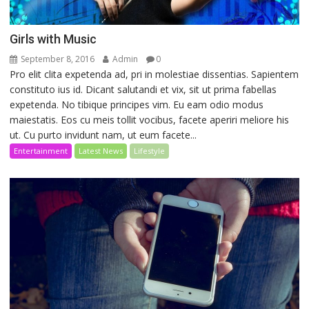
Girls with Music
September 8, 2016
Admin
0
Pro elit clita expetenda ad, pri in molestiae dissentias. Sapientem
constituto ius id. Dicant salutandi et vix, sit ut prima fabellas
expetenda. No tibique principes vim. Eu eam odio modus
maiestatis. Eos cu meis tollit vocibus, facete aperiri meliore his
ut. Cu purto invidunt nam, ut eum facete...
Entertainment
Latest News
Lifestyle