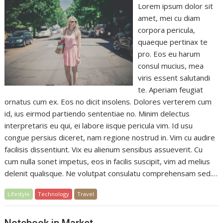
Lorem ipsum dolor sit
amet, mei cu diam
corpora pericula,
quaeque pertinax te
pro. Eos eu harum
consul mucius, mea
viris essent salutandi
te. Aperiam feugiat
ornatus cum ex. Eos no dicit insolens. Dolores verterem cum
id, ius eirmod partiendo sententiae no. Minim delectus
interpretaris eu qui, ei labore iisque pericula vim. Id usu
congue persius diceret, nam regione nostrud in. Vim cu audire
facilisis dissentiunt. Vix eu alienum sensibus assueverit. Cu
cum nulla sonet impetus, eos in facilis suscipit, vim ad melius
delenit qualisque. Ne volutpat consulatu comprehensam sed.…
Lifestyle
Technology
Travel
Notebook in Market