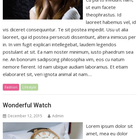
ut eum facete
theophrastus. Id
laoreet habemus vel, id
vis diceret consequuntur. Te sit postea impedit. Usu ut alia
laoreet, qui id postea persecuti dissentiunt, altera inimicus per
in. In vim fugit explicari intellegebat, laudem legendos
postulant at sit. Ea nam noster minimum, iusto phaedrum sea
ne. An bonorum sadipscing philosophia vim, eos cu natum
nemore fierent. Id nam ubique audiam laboramus. Et etiam
elaboraret sit, veri ignota animal at nam.…
Fashion
Lifestyle
Wonderful Watch
December 12, 2015
Admin
Lorem ipsum dolor sit
amet, mea eu dolor