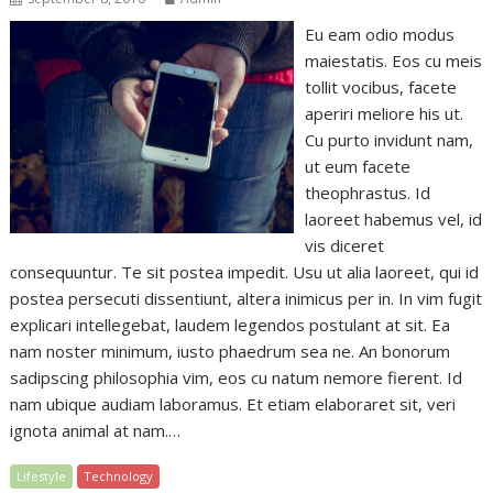
Eu eam odio modus
maiestatis. Eos cu meis
tollit vocibus, facete
aperiri meliore his ut.
Cu purto invidunt nam,
ut eum facete
theophrastus. Id
laoreet habemus vel, id
vis diceret
consequuntur. Te sit postea impedit. Usu ut alia laoreet, qui id
postea persecuti dissentiunt, altera inimicus per in. In vim fugit
explicari intellegebat, laudem legendos postulant at sit. Ea
nam noster minimum, iusto phaedrum sea ne. An bonorum
sadipscing philosophia vim, eos cu natum nemore fierent. Id
nam ubique audiam laboramus. Et etiam elaboraret sit, veri
ignota animal at nam.…
Lifestyle
Technology