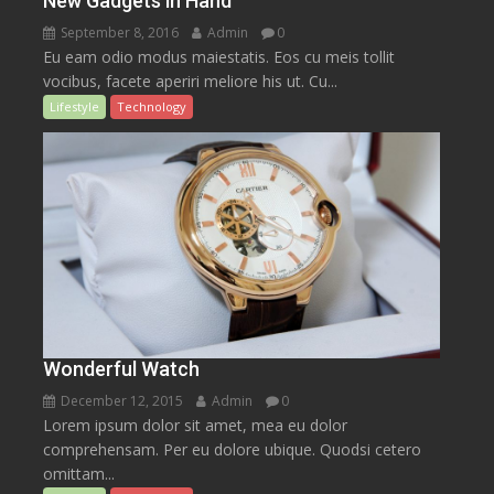
New Gadgets in Hand
September 8, 2016
Admin
0
Eu eam odio modus maiestatis. Eos cu meis tollit
vocibus, facete aperiri meliore his ut. Cu...
Lifestyle
Technology
Wonderful Watch
December 12, 2015
Admin
0
Lorem ipsum dolor sit amet, mea eu dolor
comprehensam. Per eu dolore ubique. Quodsi cetero
omittam...