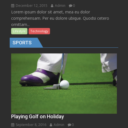
December 12, 2015
Admin
0
Lorem ipsum dolor sit amet, mea eu dolor
comprehensam. Per eu dolore ubique. Quodsi cetero
omittam...
Lifestyle
Technology
SPORTS
Playing Golf on Holiday
September 8, 2016
Admin
0