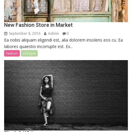
New Fashion Store in Market
September 8, 2016
Admin
0
Ea nobis aliquam eligendi est, alia dolorem insolens eos cu. Ea
labores quaestio incorrupte est. Ex...
Fashion
Lifestyle