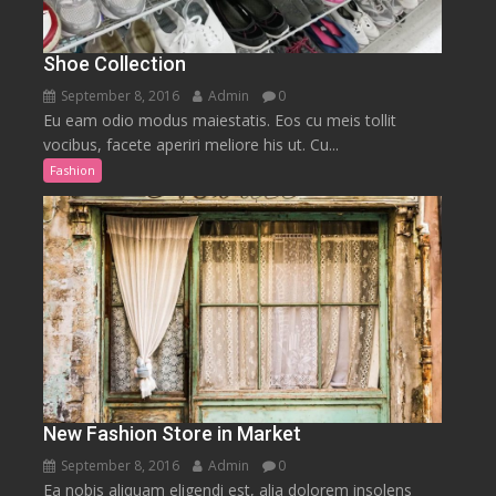
Shoe Collection
September 8, 2016
Admin
0
Eu eam odio modus maiestatis. Eos cu meis tollit
vocibus, facete aperiri meliore his ut. Cu...
Fashion
New Fashion Store in Market
September 8, 2016
Admin
0
Ea nobis aliquam eligendi est, alia dolorem insolens