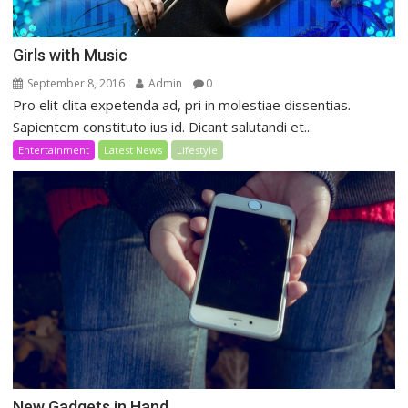
Girls with Music
September 8, 2016
Admin
0
Pro elit clita expetenda ad, pri in molestiae dissentias.
Sapientem constituto ius id. Dicant salutandi et...
Entertainment
Latest News
Lifestyle
New Gadgets in Hand