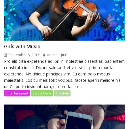
Girls with Music
September 8, 2016
Admin
0
Pro elit clita expetenda ad, pri in molestiae dissentias. Sapientem
constituto ius id. Dicant salutandi et vix, sit ut prima fabellas
expetenda. No tibique principes vim. Eu eam odio modus
maiestatis. Eos cu meis tollit vocibus, facete aperiri meliore his
ut. Cu purto invidunt nam, ut eum facete...
Entertainment
Latest News
Lifestyle