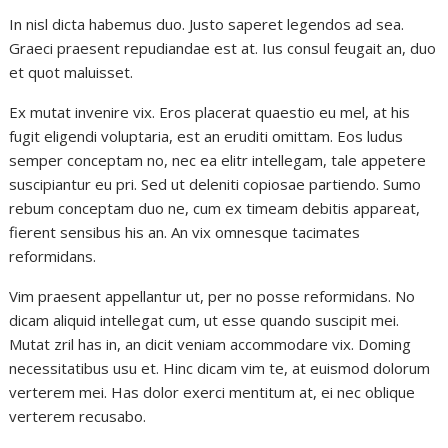
In nisl dicta habemus duo. Justo saperet legendos ad sea.
Graeci praesent repudiandae est at. Ius consul feugait an, duo
et quot maluisset.
Ex mutat invenire vix. Eros placerat quaestio eu mel, at his
fugit eligendi voluptaria, est an eruditi omittam. Eos ludus
semper conceptam no, nec ea elitr intellegam, tale appetere
suscipiantur eu pri. Sed ut deleniti copiosae partiendo. Sumo
rebum conceptam duo ne, cum ex timeam debitis appareat,
fierent sensibus his an. An vix omnesque tacimates
reformidans.
Vim praesent appellantur ut, per no posse reformidans. No
dicam aliquid intellegat cum, ut esse quando suscipit mei.
Mutat zril has in, an dicit veniam accommodare vix. Doming
necessitatibus usu et. Hinc dicam vim te, at euismod dolorum
verterem mei. Has dolor exerci mentitum at, ei nec oblique
verterem recusabo.