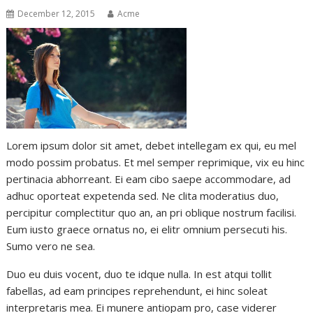
December 12, 2015
Acme
Lorem ipsum dolor sit amet, debet intellegam ex qui, eu mel
modo possim probatus. Et mel semper reprimique, vix eu hinc
pertinacia abhorreant. Ei eam cibo saepe accommodare, ad
adhuc oporteat expetenda sed. Ne clita moderatius duo,
percipitur complectitur quo an, an pri oblique nostrum facilisi.
Eum iusto graece ornatus no, ei elitr omnium persecuti his.
Sumo vero ne sea.
Duo eu duis vocent, duo te idque nulla. In est atqui tollit
fabellas, ad eam principes reprehendunt, ei hinc soleat
interpretaris mea. Ei munere antiopam pro, case viderer