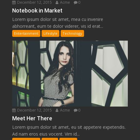
December 12, 2015
Acme
0
Notebook in Market
Lorem ipsum dolor sit amet, mea cu invenire
abhorreant, eum te dolor viderer, vis id erat...
Entertainment
Lifestyle
Technology
December 12, 2015
Acme
0
Meet Her There
Lorem ipsum dolor sit amet, eu sit appetere expetendis.
Ad nam eros eius vocent. Vim id...