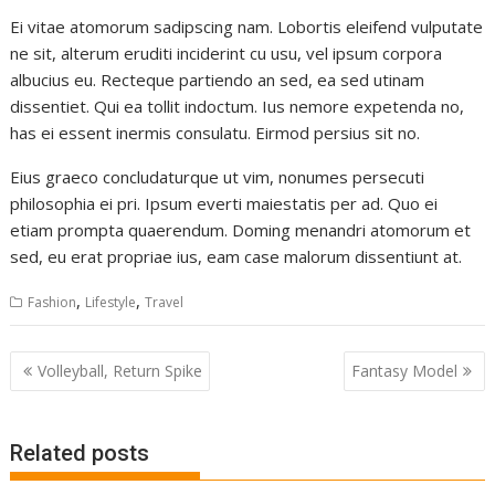
Ei vitae atomorum sadipscing nam. Lobortis eleifend vulputate
ne sit, alterum eruditi inciderint cu usu, vel ipsum corpora
albucius eu. Recteque partiendo an sed, ea sed utinam
dissentiet. Qui ea tollit indoctum. Ius nemore expetenda no,
has ei essent inermis consulatu. Eirmod persius sit no.
Eius graeco concludaturque ut vim, nonumes persecuti
philosophia ei pri. Ipsum everti maiestatis per ad. Quo ei
etiam prompta quaerendum. Doming menandri atomorum et
sed, eu erat propriae ius, eam case malorum dissentiunt at.
,
,
Fashion
Lifestyle
Travel
Post
Volleyball, Return Spike
Fantasy Model
navigation
Related posts