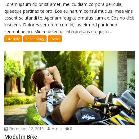
Lorem ipsum dolor sit amet, mei cu diam corpora pericula,
quaeque pertinax te pro. Eos eu harum consul mucius, mea viris
essent salutandi te. Aperiam feugiat ornatus cum ex. Eos no dicit
insolens. Dolores verterem cum id, ius eirmod partiendo
sententiae no. Minim delectus interpretaris eu qui, ei...
Lifestyle
Technology
Travel
December 12, 2015
Acme
0
Model in Bike