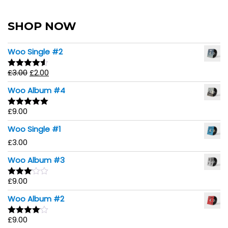
SHOP NOW
Woo Single #2
£
3.00
£
2.00
Rated
4.50
out of 5
Woo Album #4
£
9.00
Rated
5.00
out of 5
Woo Single #1
£
3.00
Woo Album #3
£
9.00
Rated
3.00
Woo Album #2
out of
5
£
9.00
Rated