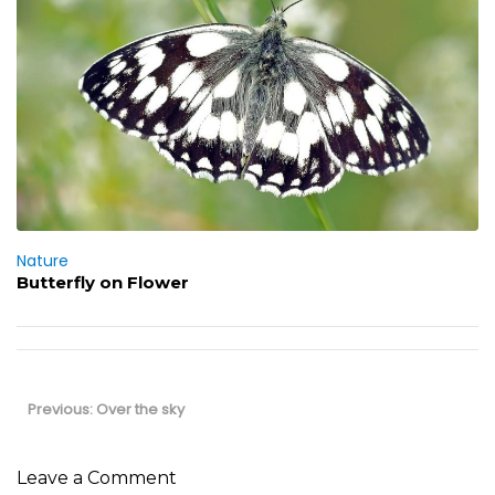
Nature
Butterfly on Flower
Post
navigation
Previous
Previous:
Over the sky
post:
Leave a Comment