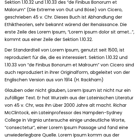
Sektion 1.10.32 und 1.10.33 des “de Finibus Bonorum et
Malorum” (Die Extreme von Gut und Böse) von Cicero,
geschrieben 45 v. Chr. Dieses Buch ist Abhandlung der
Ethiktheorien, sehr bekannt wärend der Renaissance. Die
erste Zeile des Lorem Ipsum, “Lorem ipsum dolor sit amet…”,
kommt aus einer Zeile der Sektion 1.10.32.
Der Standardteil von Lorem Ipsum, genutzt seit 1500, ist
reproduziert für die, die es interessiert. Sektion 1.10.32 und
1.10.33 von “de Finibus Bonorum et Malroum” von Cicero sind
auch reproduziert in ihrer Originalform, abgeleitet von der
Englischen Version aus von 1914 (H. Rackham)
Glauben oder nicht glauben, Lorem Ipsum ist nicht nur ein
zufälliger Text. Er hat Wurzeln aus der Lateinischen Literatur
von 45 v. Chr, was ihn über 2000 Jahre alt macht. Richar
McClintock, ein Lateinprofessor des Hampden-Sydney
College in Virgnia untersuche einige undeutliche Worte,
“consectetur”, einer Lorem Ipsum Passage und fand eine
unwiederlegbare Quelle. Lorem Ipsum komm aus der