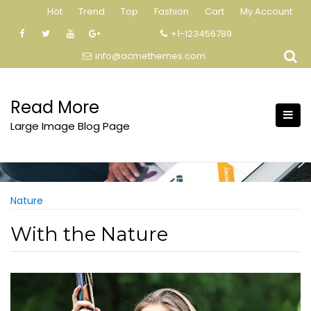
Skip
Hot
Trend
Top
Fashion
Cart
My Account
to
+1-123456789
content
info@acmethemes.com
Read More
Large Image Blog Page
Nature
With the Nature