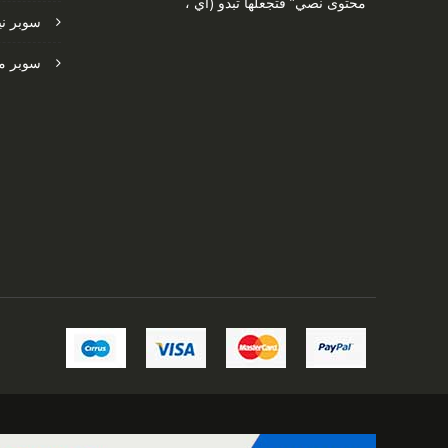
محتوى نصي” فتجعلها تبدو (أي ،
سوبر ني
سوبر ما