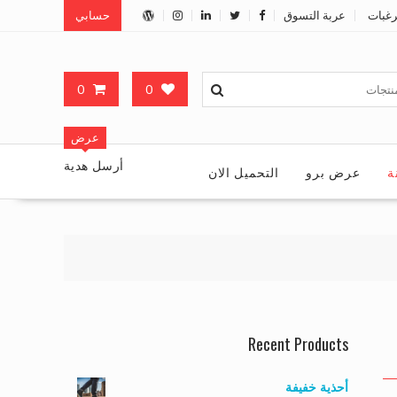
رغبات
عربة التسوق
حسابي
0
0
عرض
أرسل هدية
ة
عرض برو
التحميل الان
Recent Products
أحذية خفيفة