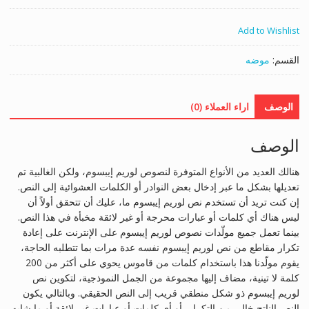
Add to Wishlist
القسم:
موضه
الوصف
اراء العملاء (0)
الوصف
هنالك العديد من الأنواع المتوفرة لنصوص لوريم إيبسوم، ولكن الغالبية تم
تعديلها بشكل ما عبر إدخال بعض النوادر أو الكلمات العشوائية إلى النص.
إن كنت تريد أن تستخدم نص لوريم إيبسوم ما، عليك أن تتحقق أولاً أن
ليس هناك أي كلمات أو عبارات محرجة أو غير لائقة مخبأة في هذا النص.
بينما تعمل جميع مولّدات نصوص لوريم إيبسوم على الإنترنت على إعادة
تكرار مقاطع من نص لوريم إيبسوم نفسه عدة مرات بما تتطلبه الحاجة،
يقوم مولّدنا هذا باستخدام كلمات من قاموس يحوي على أكثر من 200
كلمة لا تينية، مضاف إليها مجموعة من الجمل النموذجية، لتكوين نص
لوريم إيبسوم ذو شكل منطقي قريب إلى النص الحقيقي. وبالتالي يكون
النص الناتح خالي من التكرار، أو أي كلمات أو عبارات غير لائقة أو ما شابه.