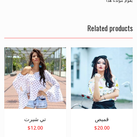
يقوم مولّدنا هذا
Related products
قميص
تي شيرت
$
12.00
$
20.00