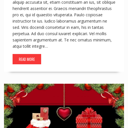
aliquip accusata sit, etiam constituam an ius, sit oblique
hendrerit assentior ei. Graecis menandri theophrastus
pro ei, qui id quaestio vituperata. Paulo copiosae
instructior te ius. Iudico laboramus argumentum ne
sed. Viris docendi consetetur in eam, his in tantas
perpetua. Ad duo consul iuvaret explicari. Vel mollis
sapientem argumentum at. Te nec ornatus minimum,
atqui tollit integre…
READ MORE