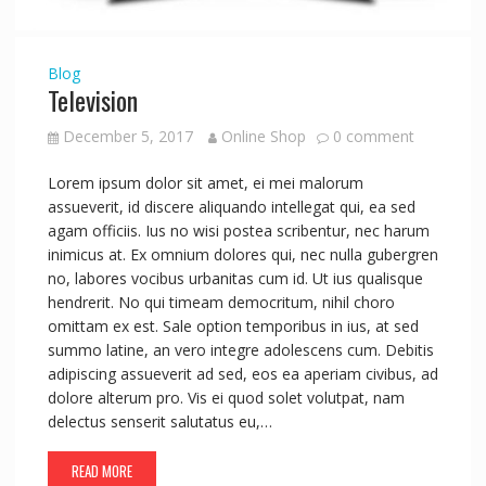
Blog
Television
December 5, 2017
Online Shop
0 comment
Lorem ipsum dolor sit amet, ei mei malorum
assueverit, id discere aliquando intellegat qui, ea sed
agam officiis. Ius no wisi postea scribentur, nec harum
inimicus at. Ex omnium dolores qui, nec nulla gubergren
no, labores vocibus urbanitas cum id. Ut ius qualisque
hendrerit. No qui timeam democritum, nihil choro
omittam ex est. Sale option temporibus in ius, at sed
summo latine, an vero integre adolescens cum. Debitis
adipiscing assueverit ad sed, eos ea aperiam civibus, ad
dolore alterum pro. Vis ei quod solet volutpat, nam
delectus senserit salutatus eu,…
READ MORE