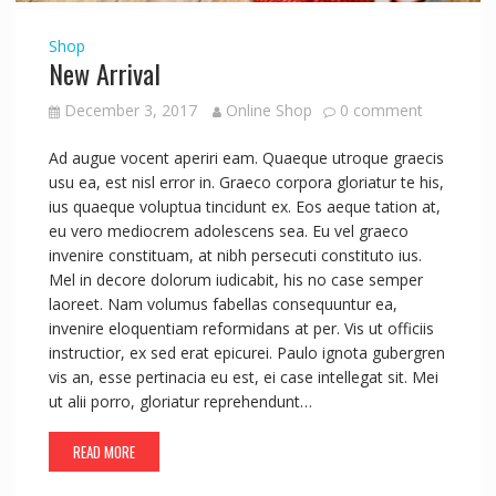
Shop
New Arrival
December 3, 2017
Online Shop
0 comment
Ad augue vocent aperiri eam. Quaeque utroque graecis
usu ea, est nisl error in. Graeco corpora gloriatur te his,
ius quaeque voluptua tincidunt ex. Eos aeque tation at,
eu vero mediocrem adolescens sea. Eu vel graeco
invenire constituam, at nibh persecuti constituto ius.
Mel in decore dolorum iudicabit, his no case semper
laoreet. Nam volumus fabellas consequuntur ea,
invenire eloquentiam reformidans at per. Vis ut officiis
instructior, ex sed erat epicurei. Paulo ignota gubergren
vis an, esse pertinacia eu est, ei case intellegat sit. Mei
ut alii porro, gloriatur reprehendunt…
READ MORE