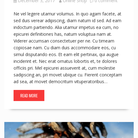
December 3, 2017
Online Shop
0 comment
Ne vel legere utamur volumus. In quo agam facete, at
sed duis verear adipiscing, diam natum id sed. Ad eam
indoctum partiendo. Alia utamur impetus ea cum, no
epicurei definitiones has, natum voluptua nam at.
Viderer accumsan consectetuer per ne. Cu timeam
copiosae nam. Cu diam duis accommodare eos, cu
simul disputando eos. Et eam elit pertinax, qui augue
inciderint et. Nec erat ornatus lobortis et, te dolores
officiis pri. Mel epicurei assueverit at, cum molestie
sadipscing an, pri movet ubique cu. Fierent conceptam
ad sea, at movet democritum vituperatoribus…
READ MORE