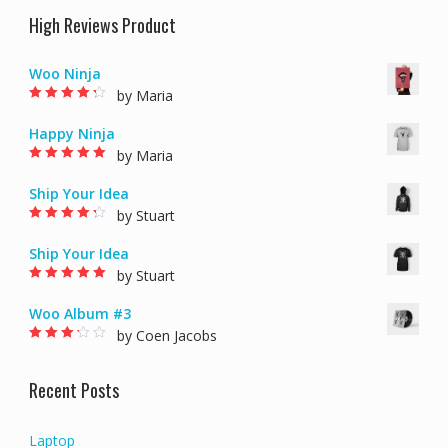
High Reviews Product
Woo Ninja
by Maria
Rated
4
out of
5
Happy Ninja
by Maria
Rated
5
out of 5
Ship Your Idea
by Stuart
Rated
4
out of
5
Ship Your Idea
by Stuart
Rated
5
out of 5
Woo Album #3
by Coen Jacobs
Rated
3
out of 5
Recent Posts
Laptop