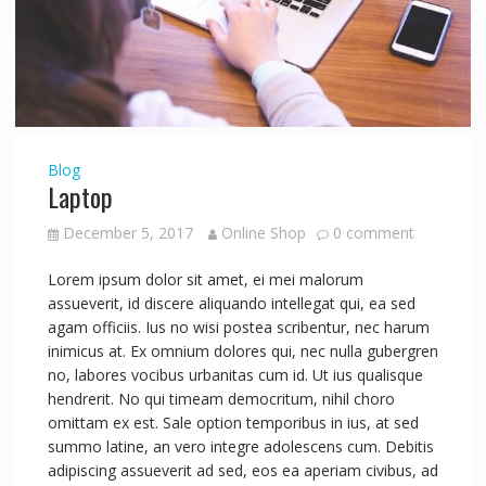
Blog
Laptop
December 5, 2017
Online Shop
0 comment
Lorem ipsum dolor sit amet, ei mei malorum
assueverit, id discere aliquando intellegat qui, ea sed
agam officiis. Ius no wisi postea scribentur, nec harum
inimicus at. Ex omnium dolores qui, nec nulla gubergren
no, labores vocibus urbanitas cum id. Ut ius qualisque
hendrerit. No qui timeam democritum, nihil choro
omittam ex est. Sale option temporibus in ius, at sed
summo latine, an vero integre adolescens cum. Debitis
adipiscing assueverit ad sed, eos ea aperiam civibus, ad