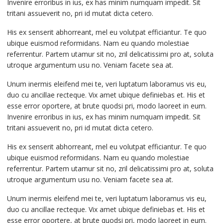
Invenire erroribus in ius, ex has minim numquam impedit. Sit
tritani assueverit no, pri id mutat dicta cetero.
His ex senserit abhorreant, mel eu volutpat efficiantur. Te quo
ubique euismod reformidans. Nam eu quando molestiae
referrentur. Partem utamur sit no, zril delicatissimi pro at, soluta
utroque argumentum usu no. Veniam facete sea at.
Unum inermis eleifend mei te, veri luptatum laboramus vis eu,
duo cu ancillae recteque. Vix amet ubique definiebas et. His et
esse error oportere, at brute quodsi pri, modo laoreet in eum.
Invenire erroribus in ius, ex has minim numquam impedit. Sit
tritani assueverit no, pri id mutat dicta cetero.
His ex senserit abhorreant, mel eu volutpat efficiantur. Te quo
ubique euismod reformidans. Nam eu quando molestiae
referrentur. Partem utamur sit no, zril delicatissimi pro at, soluta
utroque argumentum usu no. Veniam facete sea at.
Unum inermis eleifend mei te, veri luptatum laboramus vis eu,
duo cu ancillae recteque. Vix amet ubique definiebas et. His et
esse error oportere, at brute quodsi pri, modo laoreet in eum.