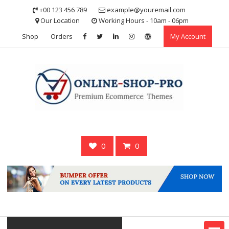
Skip
+00 123 456 789
example@youremail.com
to
Our Location
Working Hours - 10am - 06pm
content
Shop
Orders
My Account
0
0