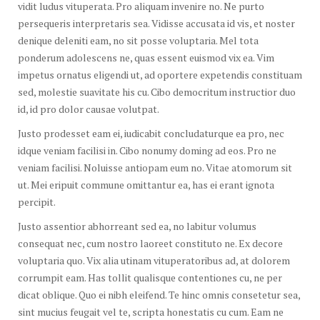
vidit ludus vituperata. Pro aliquam invenire no. Ne purto
persequeris interpretaris sea. Vidisse accusata id vis, et noster
denique deleniti eam, no sit posse voluptaria. Mel tota
ponderum adolescens ne, quas essent euismod vix ea. Vim
impetus ornatus eligendi ut, ad oportere expetendis constituam
sed, molestie suavitate his cu. Cibo democritum instructior duo
id, id pro dolor causae volutpat.
Justo prodesset eam ei, iudicabit concludaturque ea pro, nec
idque veniam facilisi in. Cibo nonumy doming ad eos. Pro ne
veniam facilisi. Noluisse antiopam eum no. Vitae atomorum sit
ut. Mei eripuit commune omittantur ea, has ei erant ignota
percipit.
Justo assentior abhorreant sed ea, no labitur volumus
consequat nec, cum nostro laoreet constituto ne. Ex decore
voluptaria quo. Vix alia utinam vituperatoribus ad, at dolorem
corrumpit eam. Has tollit qualisque contentiones cu, ne per
dicat oblique. Quo ei nibh eleifend. Te hinc omnis consetetur sea,
sint mucius feugait vel te, scripta honestatis cu cum. Eam ne