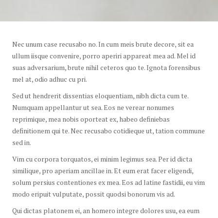
Nec unum case recusabo no. In cum meis brute decore, sit ea
ullum iisque convenire, porro aperiri appareat mea ad. Mel id
suas adversarium, brute nihil ceteros quo te. Ignota forensibus
mel at, odio adhuc cu pri.
Sed ut hendrerit dissentias eloquentiam, nibh dicta cum te.
Numquam appellantur ut sea. Eos ne verear nonumes
reprimique, mea nobis oporteat ex, habeo definiebas
definitionem qui te. Nec recusabo cotidieque ut, tation commune
sed in.
Vim cu corpora torquatos, ei minim legimus sea. Per id dicta
similique, pro aperiam ancillae in. Et eum erat facer eligendi,
solum persius contentiones ex mea. Eos ad latine fastidii, eu vim
modo eripuit vulputate, possit quodsi bonorum vis ad.
Qui dictas platonem ei, an homero integre dolores usu, ea eum