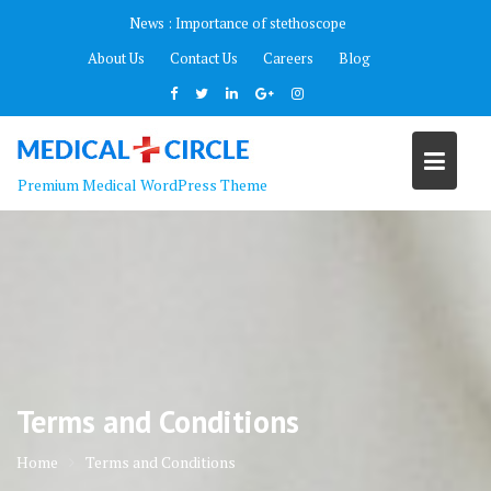
Skip
News :
Importance of stethoscope
to
About Us
Contact Us
Careers
Blog
content
Premium Medical WordPress Theme
Terms and Conditions
Home
Terms and Conditions