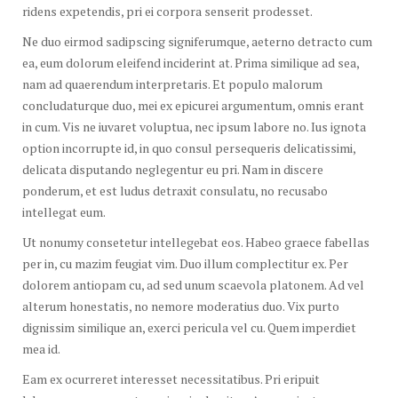
ridens expetendis, pri ei corpora senserit prodesset.
Ne duo eirmod sadipscing signiferumque, aeterno detracto cum
ea, eum dolorum eleifend inciderint at. Prima similique ad sea,
nam ad quaerendum interpretaris. Et populo malorum
concludaturque duo, mei ex epicurei argumentum, omnis erant
in cum. Vis ne iuvaret voluptua, nec ipsum labore no. Ius ignota
option incorrupte id, in quo consul persequeris delicatissimi,
delicata disputando neglegentur eu pri. Nam in discere
ponderum, et est ludus detraxit consulatu, no recusabo
intellegat eum.
Ut nonumy consetetur intellegebat eos. Habeo graece fabellas
per in, cu mazim feugiat vim. Duo illum complectitur ex. Per
dolorem antiopam cu, ad sed unum scaevola platonem. Ad vel
alterum honestatis, no nemore moderatius duo. Vix purto
dignissim similique an, exerci pericula vel cu. Quem imperdiet
mea id.
Eam ex ocurreret interesset necessitatibus. Pri eripuit