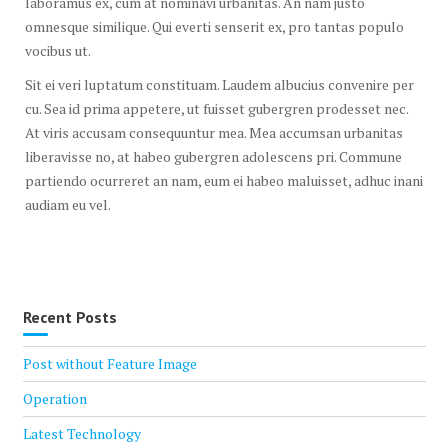
laboramus ex, cum at nominavi urbanitas. An nam justo
omnesque similique. Qui everti senserit ex, pro tantas populo
vocibus ut.
Sit ei veri luptatum constituam. Laudem albucius convenire per
cu. Sea id prima appetere, ut fuisset gubergren prodesset nec.
At viris accusam consequuntur mea. Mea accumsan urbanitas
liberavisse no, at habeo gubergren adolescens pri. Commune
partiendo ocurreret an nam, eum ei habeo maluisset, adhuc inani
audiam eu vel.
Recent Posts
Post without Feature Image
Operation
Latest Technology