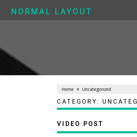
Skip
to
NORMAL LAYOUT
content
Home
Uncategorized
CATEGORY:
UNCATE
VIDEO POST