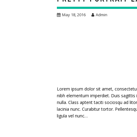
May 18, 2016
Admin
Lorem ipsum dolor sit amet, consectetur a
nibh elementum imperdiet. Duis sagittis
nulla. Class aptent taciti sociosqu ad li
lacinia nunc. Curabitur tortor. Pellente
ligula vel nunc…