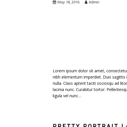
May 18, 2016
Admin
Lorem ipsum dolor sit amet, consectetur a
nibh elementum imperdiet. Duis sagittis
nulla. Class aptent taciti sociosqu ad li
lacinia nunc. Curabitur tortor. Pellente
ligula vel nunc…
PRETTY PORTRAIT L