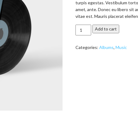
turpis egestas. Vestibulum tortor
amet, ante. Donec eu libero sit
vitae est. Mauris placerat eleifen
Woo
Add to cart
Album
#1
Categories:
Albums
,
Music
quantity