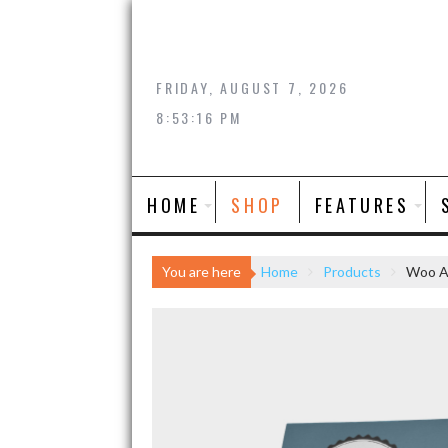
Skip
to
content
FRIDAY, AUGUST 7, 2026
8:53:17 PM
HOME
SHOP
FEATURES
You are here
Home
Products
Woo A