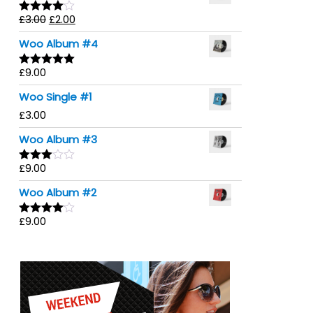
£
3.00
£
2.00
Rated
4.00
out
Woo Album #4
of 5
£
9.00
Rated
5.00
out of 5
Woo Single #1
£
3.00
Woo Album #3
£
9.00
Rated
3.00
Woo Album #2
out of
5
£
9.00
Rated
4.00
out
of 5