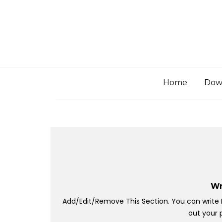
Skip
to
content
Home
Dow
Wr
Add/Edit/Remove This Section. You can write Bio
out your p