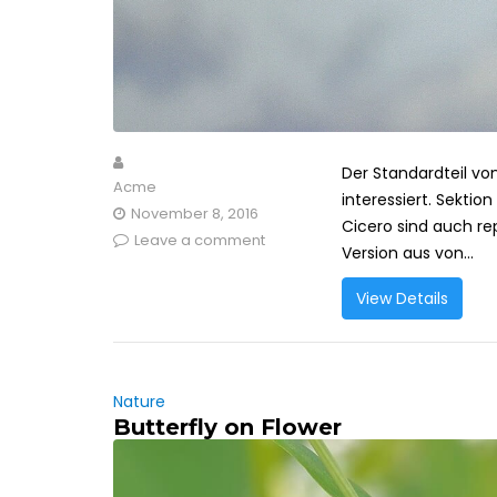
Der Standardteil von
Acme
interessiert. Sektio
November 8, 2016
Cicero sind auch rep
Leave a comment
Version aus von...
View Details
Nature
Butterfly on Flower