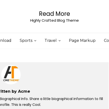
Read More
Highly Crafted Blog Theme
nload
Sports
Travel
Page Markup
Co
itten by
Acme
graphical Info. Share a little biographical information to fill
rofile. This is really Cool.