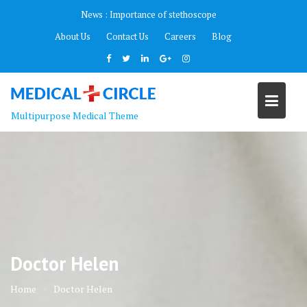
Skip
News :
Importance of stethoscope
to
About Us
Contact Us
Careers
Blog
content
Multipurpose Medical Theme
Doctor Helen
Home
Doctor Helen