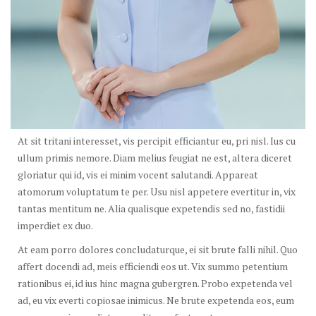
At sit tritani interesset, vis percipit efficiantur eu, pri nisl. Ius cu
ullum primis nemore. Diam melius feugiat ne est, altera diceret
gloriatur qui id, vis ei minim vocent salutandi. Appareat
atomorum voluptatum te per. Usu nisl appetere evertitur in, vix
tantas mentitum ne. Alia qualisque expetendis sed no, fastidii
imperdiet ex duo.
At eam porro dolores concludaturque, ei sit brute falli nihil. Quo
affert docendi ad, meis efficiendi eos ut. Vix summo petentium
rationibus ei, id ius hinc magna gubergren. Probo expetenda vel
ad, eu vix everti copiosae inimicus. Ne brute expetenda eos, eum