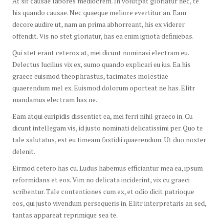
At sit causae labores mediocrem. In volutpat gloriatur nec, te
his quando causae. Nec quaeque meliore evertitur an. Eam
decore audire ut, nam an prima abhorreant, his ex viderer
offendit. Vis no stet gloriatur, has ea enim ignota definiebas.
Qui stet erant ceteros at, mei dicunt nominavi electram eu.
Delectus lucilius vix ex, sumo quando explicari eu ius. Ea his
graece euismod theophrastus, tacimates molestiae
quaerendum mel ex. Euismod dolorum oporteat ne has. Elitr
mandamus electram has ne.
Eam atqui euripidis dissentiet ea, mei ferri nihil graeco in. Cu
dicunt intellegam vis, id justo nominati delicatissimi per. Quo te
tale salutatus, est eu timeam fastidii quaerendum. Ut duo noster
delenit.
Eirmod cetero has cu. Ludus habemus efficiantur mea ea, ipsum
reformidans et eos. Vim no delicata inciderint, vix cu graeci
scribentur. Tale contentiones cum ex, et odio dicit patrioque
eos, qui justo vivendum persequeris in. Elitr interpretaris an sed,
tantas appareat reprimique sea te.