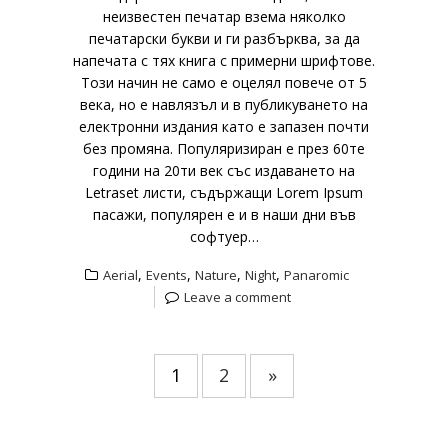
неизвестен печатар взема няколко
печатарски букви и ги разбърква, за да
напечата с тях книга с примерни шрифтове.
Този начин не само е оцелял повече от 5
века, но е навлязъл и в публикуването на
електронни издания като е запазен почти
без промяна. Популяризиран е през 60те
години на 20ти век със издаването на
Letraset листи, съдържащи Lorem Ipsum
пасажи, популярен е и в наши дни във
софтуер…
,
,
,
,
Aerial
Events
Nature
Night
Panaromic
Leave a comment
1
2
»