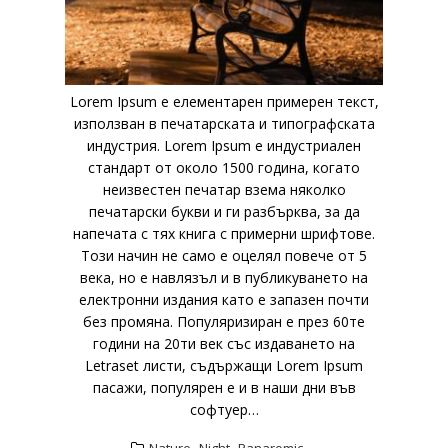
Lorem Ipsum е елементарен примерен текст,
използван в печатарската и типографската
индустрия. Lorem Ipsum е индустриален
стандарт от около 1500 година, когато
неизвестен печатар взема няколко
печатарски букви и ги разбърква, за да
напечата с тях книга с примерни шрифтове.
Този начин не само е оцелял повече от 5
века, но е навлязъл и в публикуването на
електронни издания като е запазен почти
без промяна. Популяризиран е през 60те
години на 20ти век със издаването на
Letraset листи, съдържащи Lorem Ipsum
пасажи, популярен е и в наши дни във
софтуер…
,
,
Nature
Night
Panaromic