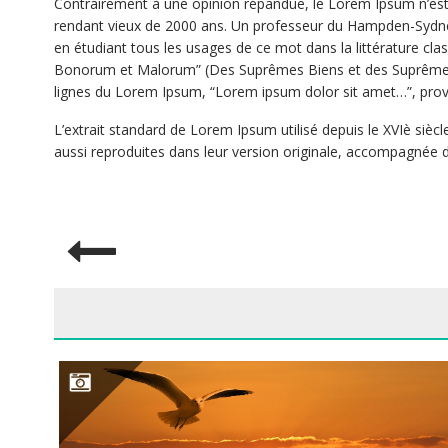
Contrairement à une opinion répandue, le Lorem Ipsum n’est pas
rendant vieux de 2000 ans. Un professeur du Hampden-Sydney C
en étudiant tous les usages de ce mot dans la littérature clas
Bonorum et Malorum” (Des Suprêmes Biens et des Suprêmes Mau
lignes du Lorem Ipsum, “Lorem ipsum dolor sit amet…”, provi
L’extrait standard de Lorem Ipsum utilisé depuis le XVIè sièc
aussi reproduites dans leur version originale, accompagnée d
POST
NAVIGATION