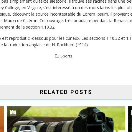
 simplement du texte aléatoire. Il trouve ses racines dans une oeuvre 
ollege, en Virginie, s’est intéressé à un des mots latins les plus o
sique, découvrit la source incontestable du Lorem Ipsum. Il provient e
x) de Cicéron. Cet ouvrage, très populaire pendant la Renaissance, 
ennent de la section 1.10.32.
le est reproduit ci-dessous pour les curieux. Les sections 1.10.32 et
e la traduction anglaise de H. Rackham (1914).
Sports
RELATED POSTS