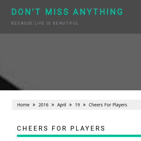
Skip
to
DON'T MISS ANYTHING
content
BECAUSE LIFE IS BEAUTIFUL
Home
2016
April
19
Cheers For Players
CHEERS FOR PLAYERS