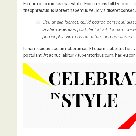
Eu eam odio modus maiestatis. Eos cu meis tollit vocibus, f
theophrastus. Id laoreet habemus vel, id vis diceret consequ
Usu ut alia laoreet, qui id postea persecuti dissen
laudem legendos postulant at sit. Ea nam nos
philosophia vim, eos cu natum nemore fierent.
Id nam ubique audiam laboramus. Et etiam elaboraret sit, ve
postulant. At adhuc labitur vituperatoribus cum, has eu co