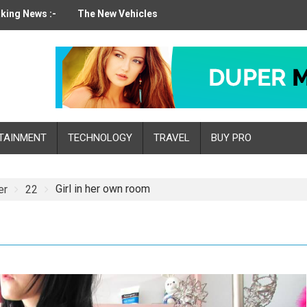
king News :-
The New Vehicles
TAINMENT
TECHNOLOGY
TRAVEL
BUY PRO
Girl in her own room
er
22