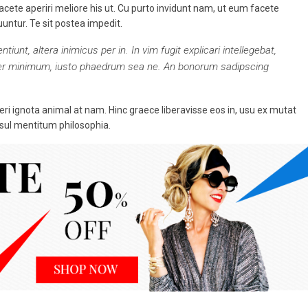
acete aperiri meliore his ut. Cu purto invidunt nam, ut eum facete
untur. Te sit postea impedit.
tiunt, altera inimicus per in. In vim fugit explicari intellegebat,
ter minimum, iusto phaedrum sea ne. An bonorum sadipscing
ri ignota animal at nam. Hinc graece liberavisse eos in, usu ex mutat
nsul mentitum philosophia.