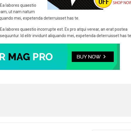
. Ea labores quaestio
m eam, ut nam natum
aliquando mei, expetenda deterruisset has te.
 Ea labores quaestio incorrupte est. Ex pro atqui verear, an erat postea
quuntur. Id elitr invidunt aliquando mei, expetenda deterruisset has te