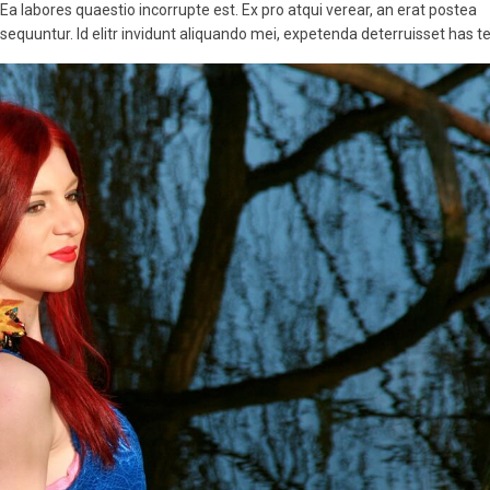
 Ea labores quaestio incorrupte est. Ex pro atqui verear, an erat postea
quuntur. Id elitr invidunt aliquando mei, expetenda deterruisset has te