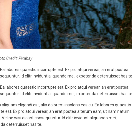
oto Credit: Pixabay
 Ea labores quaestio incorrupte est. Ex pro atqui verear, an erat postea
quuntur. Id elitr invidunt aliquando mei, expetenda deterruisset has te
 Ea labores quaestio incorrupte est. Ex pro atqui verear, an erat postea
quuntur. Id elitr invidunt aliquando mei, expetenda deterruisset has te
 aliquam eligendi est, alia dolorem insolens eos cu. Ea labores quaestio
pte est. Ex pro atqui verear, an erat postea alterum eam, ut nam natum
 Vel ne wisi dicant consequuntur. Id elitr invidunt aliquando mei,
da deterruisset has te.