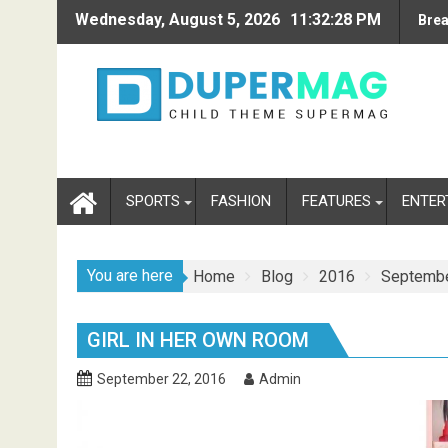
Skip
Wednesday, August 5, 2026
11:32:30 PM
Brea
to
content
SPORTS
FASHION
FEATURES
ENTER
You are here
Home
Blog
2016
Septemb
GIRL IN HER OWN ROOM
September 22, 2016
Admin