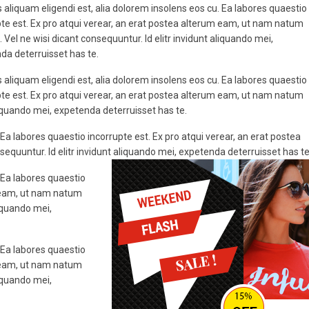
 aliquam eligendi est, alia dolorem insolens eos cu. Ea labores quaestio
pte est. Ex pro atqui verear, an erat postea alterum eam, ut nam natum
 Vel ne wisi dicant consequuntur. Id elitr invidunt aliquando mei,
da deterruisset has te.
 aliquam eligendi est, alia dolorem insolens eos cu. Ea labores quaestio
pte est. Ex pro atqui verear, an erat postea alterum eam, ut nam natum
aliquando mei, expetenda deterruisset has te.
 Ea labores quaestio incorrupte est. Ex pro atqui verear, an erat postea
quuntur. Id elitr invidunt aliquando mei, expetenda deterruisset has te
. Ea labores quaestio
m eam, ut nam natum
liquando mei,
. Ea labores quaestio
m eam, ut nam natum
liquando mei,