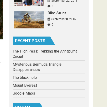
September 22, 2016
0
Bike Stunt
September 8, 2016
0
RECENT POSTS
The High Pass: Trekking the Annapurna
Circuit
.
Mysterious Bermuda Triangle
Disappearances
.
The black hole
Mount Everest
Google Maps