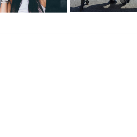
FEEL THE ADVENTURE
BY BOY
,
April 19, 2016
Aerial
Bl
,
,
acmephotopro
White
Event
Aerial
Black and
,
,
,
Models
Natu
pro
White
Fashion
Nature
Leave a
Leave a comment