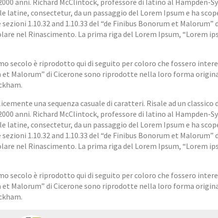
i 2000 anni. Richard McClintock, professore di latino al Hampden-S
role latine, consectetur, da un passaggio del Lorem Ipsum e ha scope
o, le sezioni 1.10.32 and 1.10.33 del “de Finibus Bonorum et Malorum” 
polare nel Rinascimento. La prima riga del Lorem Ipsum, “Lorem i
o secolo è riprodotto qui di seguito per coloro che fossero intere
um et Malorum” di Cicerone sono riprodotte nella loro forma origina
ackham.
icemente una sequenza casuale di caratteri. Risale ad un classico 
i 2000 anni. Richard McClintock, professore di latino al Hampden-S
role latine, consectetur, da un passaggio del Lorem Ipsum e ha scope
o, le sezioni 1.10.32 and 1.10.33 del “de Finibus Bonorum et Malorum” 
polare nel Rinascimento. La prima riga del Lorem Ipsum, “Lorem i
o secolo è riprodotto qui di seguito per coloro che fossero intere
um et Malorum” di Cicerone sono riprodotte nella loro forma origina
ackham.