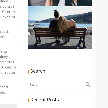
ydney
rto tra i
di Cicerone.
psum dolor
PHOTO BY BOY
ssati.
le,
della
ydney
rto tra i
FEEL THE ADVENTURE
di Cicerone.
Search
psum dolor
ssati.
le,
Recent Posts