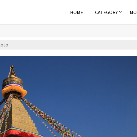
HOME
CATEGORY
MO
hoto
Aerial
,
Nature
,
Pa