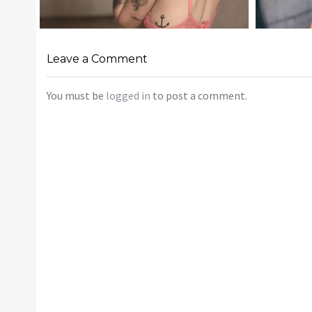
GANESH TATOO
PHOTO 
,
May 6, 2016
Aerial
Black and
,
,
,
acmephotopro
White
Events
Fashion
May 6, 2016
Leave a Comment
Models
acmephoto
Leave a comment
You must be
logged in
to post a comment.