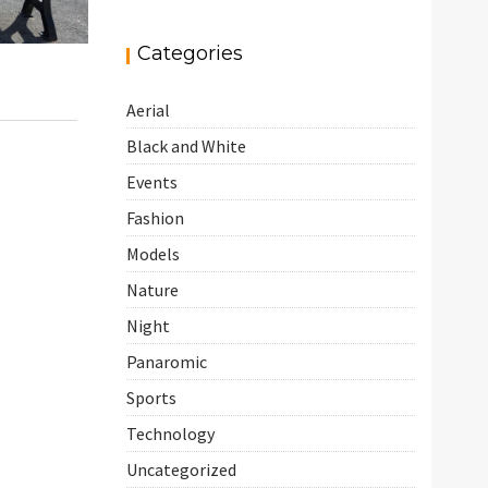
Categories
ack and
,
,
s
Fashion
re
Aerial
 comment
Black and White
Events
Fashion
Models
Nature
Night
Panaromic
Sports
Technology
Uncategorized